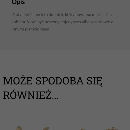
Opis
Złoty pierścionek to dodatek, który powinna mieć każda
kobieta. Może być noszony pojedynczo albo w zestawie z
innymi pierścionkami.
MOŻE SPODOBA SIĘ
RÓWNIEŻ…