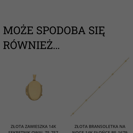
MOŻE SPODOBA SIĘ
RÓWNIEŻ…
ZŁOTA ZAWIESZKA 14K
ZŁOTA BRANSOLETKA NA
SEKRETNIK OWAL Z5-757
NOGĘ 14K SŁOŃCE B5-1679