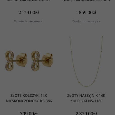
2 179.00
zł
1 869.00
zł
Dowiedz się więcej
Dodaj do koszyka
ZŁOTE KOLCZYKI 14K
ZŁOTY NASZYJNIK 14K
NIESKOŃCZONOŚĆ K5-386
KULECZKI N5-1186
799.00
zł
2 379.00
zł