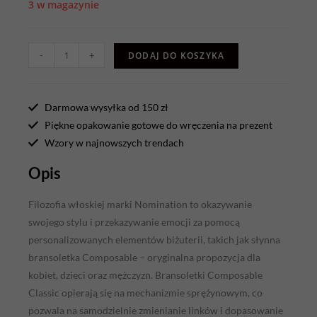
3 w magazynie
-
+
DODAJ DO KOSZYKA
Darmowa wysyłka od 150 zł
Piękne opakowanie gotowe do wręczenia na prezent
Wzory w najnowszych trendach
Opis
Filozofia włoskiej marki Nomination to okazywanie
swojego stylu i przekazywanie emocji za pomocą
personalizowanych elementów biżuterii, takich jak słynna
bransoletka Composable – oryginalna propozycja dla
kobiet, dzieci oraz mężczyzn. Bransoletki Composable
Classic opierają się na mechanizmie sprężynowym, co
pozwala na samodzielnie zmienianie linków i dopasowanie