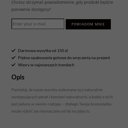
Chcesz otrzymać powiadomienie, gdy produkt będzie
ponownie dostępny?
POWIADOM MNIE
Darmowa wysyłka od 150 zł
Piękne opakowanie gotowe do wręczenia na prezent
Wzory w najnowszych trendach
Opis
Pamiętaj, że nasze wyroby wykonane są z naturalnie
występujących pereł i kamieni naturalnych, a każdy z nich
jest jedyny w swoim rodzaju – dlatego Twoja bransoletka
może różnić się nieznacznie od tej na zdjęciu.