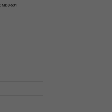
R MDB-531
j