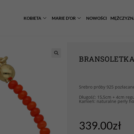
KOBIETA
MARIE D’OR
NOWOŚCI
MĘŻCZYZN
BRANSOLETKA 
Srebro próby 925 pozłacan
Długość: 15,5cm + 4cm regu
Kamień: naturalne perły ho
339.00
zł