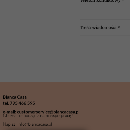
Telefon kontaktowy *
Treść wiadomości *
Bianca Casa
tel. 795 466 595
e-mail: customerservice@biancacasa.pl
Chcesz rozpocząć z nami współpracę?
Napisz: info@biancacasa.pl