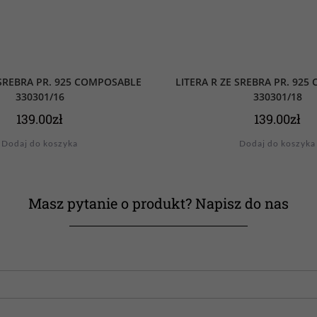
 SREBRA PR. 925 COMPOSABLE
LITERA R ZE SREBRA PR. 92
330301/16
330301/18
139.00
zł
139.00
zł
Dodaj do koszyka
Dodaj do koszyka
Masz pytanie o produkt? Napisz do nas