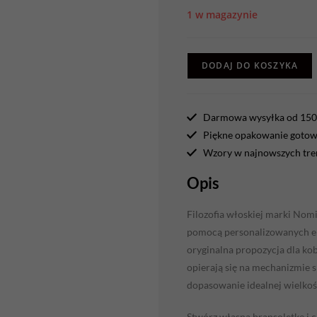
1 w magazynie
DODAJ DO KOSZYKA
Darmowa wysyłka od 150 
Piękne opakowanie gotowe
Wzory w najnowszych tr
Opis
Filozofia włoskiej marki Nom
pomocą personalizowanych ele
oryginalna propozycja dla kob
opierają się na mechanizmie 
dopasowanie idealnej wielkoś
Stwórz własną bransoletkę i c