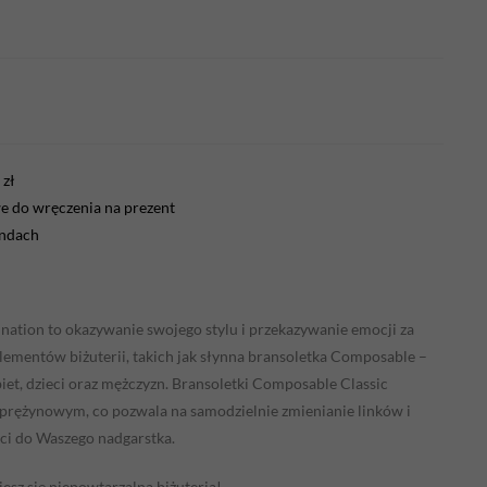
zł
 do wręczenia na prezent
endach
ination to okazywanie swojego stylu i przekazywanie emocji za
mentów biżuterii, takich jak słynna bransoletka Composable –
iet, dzieci oraz mężczyzn. Bransoletki Composable Classic
sprężynowym, co pozwala na samodzielnie zmienianie linków i
ci do Waszego nadgarstka.
iesz się niepowtarzalną biżuterią!