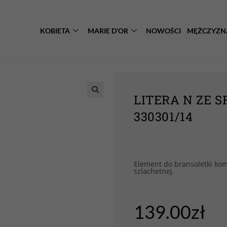
KOBIETA
MARIE D’OR
NOWOŚCI
MĘŻCZYZN
LITERA N ZE 
330301/14
Element do bransoletki kom
szlachetnej.
139.00
zł