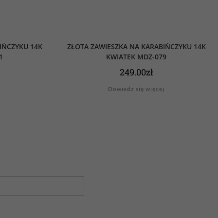
IŃCZYKU 14K
ZŁOTA ZAWIESZKA NA KARABIŃCZYKU 14K
1
KWIATEK MDZ-079
249.00
zł
Dowiedz się więcej