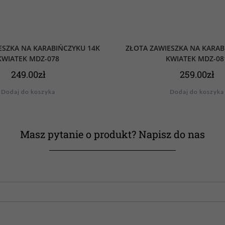
ESZKA NA KARABIŃCZYKU 14K
ZŁOTA ZAWIESZKA NA KARAB
KWIATEK MDZ-078
KWIATEK MDZ-08
249.00
zł
259.00
zł
Dodaj do koszyka
Dodaj do koszyka
Masz pytanie o produkt? Napisz do nas