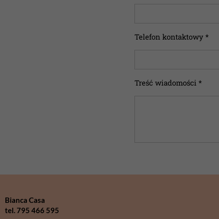
Telefon kontaktowy *
Treść wiadomości *
Bianca Casa
tel. 795 466 595