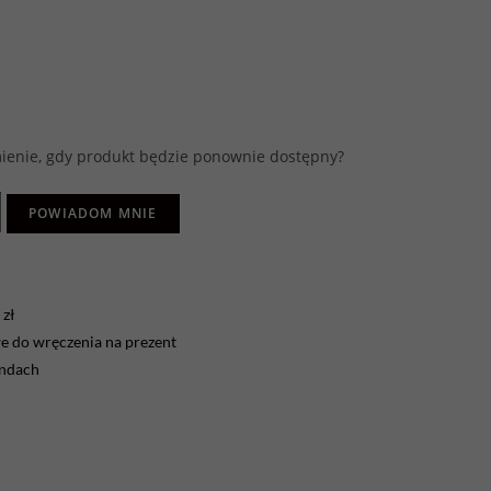
enie, gdy produkt będzie ponownie dostępny?
POWIADOM MNIE
zł
 do wręczenia na prezent
endach