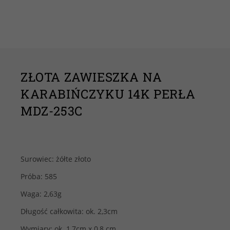
ZŁOTA ZAWIESZKA NA
KARABIŃCZYKU 14K PERŁA
MDZ-253C
Surowiec: żółte złoto
Próba: 585
Waga: 2,63g
Długość całkowita: ok. 2,3cm
Wymiary: ok. 1,7cm x 0,8 cm