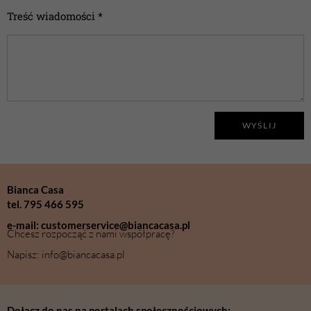
Treść wiadomości *
WYŚLIJ
Bianca Casa
tel. 795 466 595
e-mail: customerservice@biancacasa.pl
Chcesz rozpocząć z nami współpracę?
Napisz: info@biancacasa.pl
Dołącz do nas na portalach społecznościowych: