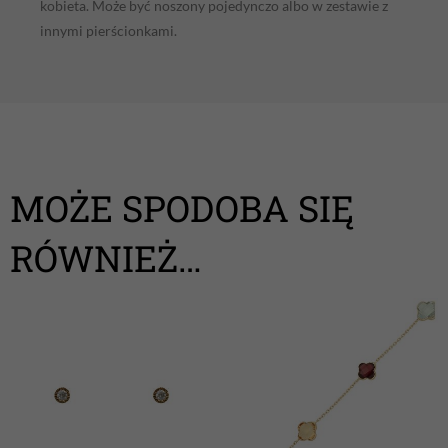
kobieta. Może być noszony pojedynczo albo w zestawie z
innymi pierścionkami.
MOŻE SPODOBA SIĘ
RÓWNIEŻ…